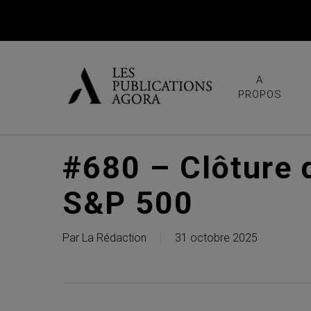
Skip
to
main
content
A
PROPOS
#680 – Clôture d
S&P 500
Par
La Rédaction
31 octobre 2025