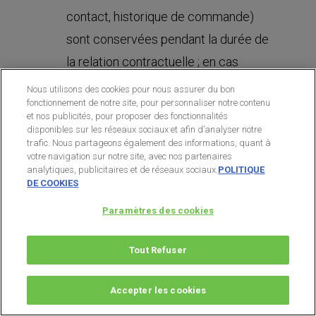
contact, historique de commande)
sont conservées pendant la durée de
la relation contractuelle ; en cas
d’inactivité prolongée, ces données
Nous utilisons des cookies pour nous assurer du bon
fonctionnement de notre site, pour personnaliser notre contenu
sont désactivées et ne sont plus
et nos publicités, pour proposer des fonctionnalités
utilisées à des fins commerciales ;
disponibles sur les réseaux sociaux et afin d’analyser notre
trafic. Nous partageons également des informations, quant à
les données nécessaires au respect
votre navigation sur notre site, avec nos partenaires
analytiques, publicitaires et de réseaux sociaux.
POLITIQUE
des obligations légales, notamment
DE COOKIES
comptables et fiscales, sont
Paramètres des cookies
conservées pendant la durée légale
applicable (notamment 10 ans pour
Tout Refuser
les données de facturation) ;
les données des prospects (
Accepter les cookies
personnes n’ayant pas souscrit