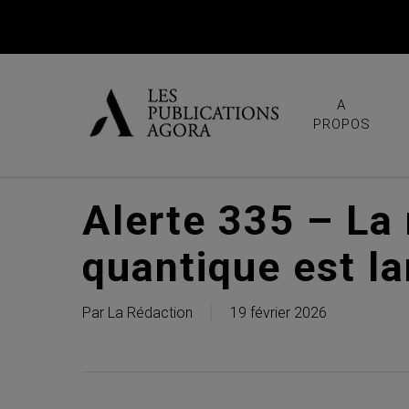
Skip
to
main
content
A
PROPOS
Alerte 335 – La 
quantique est l
Par
La Rédaction
19 février 2026