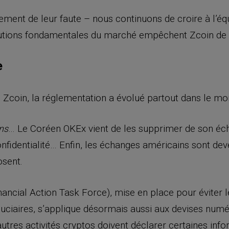
ement de leur faute – nous continuons de croire à l’équ
lutions fondamentales du marché empêchent Zcoin de v
e
Zcoin, la réglementation a évolué partout dans le mon
… Le Coréen OKEx vient de les supprimer de son é
ins
nfidentialité… Enfin, les échanges américains sont dev
osent.
ancial Action Task Force), mise en place pour éviter l
fiduciaires, s’applique désormais aussi aux devises num
utres activités cryptos doivent déclarer certaines info