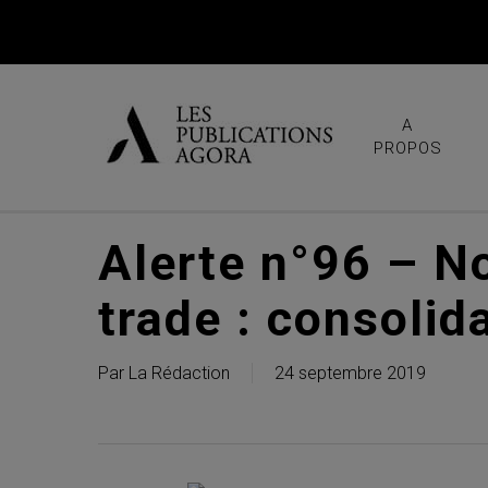
Skip
to
main
content
A
PROPOS
Alerte n°96 – No
trade : consolida
Par
La Rédaction
24 septembre 2019