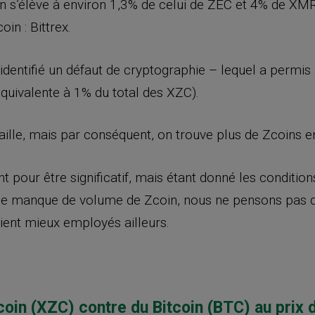
n s’élève à environ 1,3% de celui de ZEC et 4% de XMR
in : Bittrex.
a identifié un défaut de cryptographie – lequel a permi
équivalente à 1% du total des XZC).
aille, mais par conséquent, on trouve plus de Zcoins en
t pour être significatif, mais étant donné les conditio
le manque de volume de Zcoin, nous ne pensons pas qu
aient mieux employés ailleurs.
oin (XZC) contre du Bitcoin (BTC) au prix 