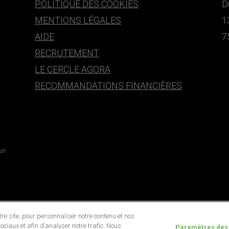
POLITIQUE DES COOKIES
D
MENTIONS LÉGALES
1
AIDE
7
RECRUTEMENT
LE CERCLE AGORA
RECOMMANDATIONS FINANCIÈRES
 un
e site, pour personnaliser notre contenu et nos
ociaux et afin d’analyser notre trafic. Nous
Paramètres des