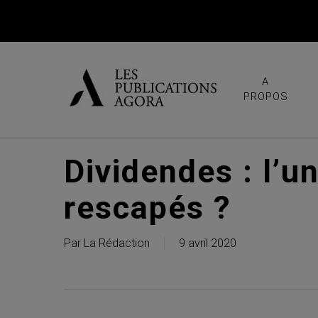
Skip
to
main
content
A
PROPOS
Dividendes : l’u
rescapés ?
Par
La Rédaction
9 avril 2020