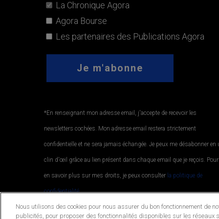
La Chronique Agora
Agora Bourse
Les partenaires des Publications Agora
*En renseignant mon adresse email, j'accepte de recevoir les
newsletters cochées. Mon adresse email restera strictement
confidentielle et ne sera jamais échangée. Je peux me désabonner en
clin d'œil grâce au lien présent dans chaque email que je reçois. Pour
en savoir plus sur mes droits, je peux consulter
la politique de
confidentialité.
.
Nous utilisons des cookies pour nous assurer du bon fonctionnement de notr
publicités, pour proposer des fonctionnalités disponibles sur les réseaux s