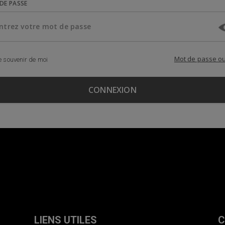
DE PASSE
Mot de passe ou
 souvenir de moi
LIENS UTILES
C