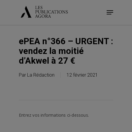
Skip
Menu
to
main
content
ePEA n°366 – URGENT :
vendez la moitié
d’Akwel à 27 €
Par
La Rédaction
12 février 2021
Entrez vos informations ci-dessous.