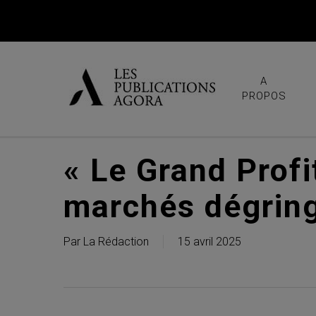
Skip
to
main
content
A
PROPOS
« Le Grand Profit
marchés dégrin
Par
La Rédaction
15 avril 2025