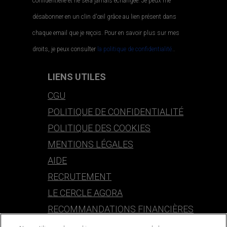
confidentielle et ne sera jamais échangée. Je peux me
désabonner en un clin d'œil grâce au lien présent dans
chaque email que je reçois. Pour en savoir plus sur mes
droits, je peux consulter
la politique de confidentialité.
.
LIENS UTILES
CGU
POLITIQUE DE CONFIDENTIALITÉ
POLITIQUE DES COOKIES
MENTIONS LÉGALES
AIDE
RECRUTEMENT
LE CERCLE AGORA
RECOMMANDATIONS FINANCIÈRES