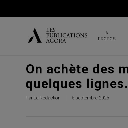
Skip
to
main
content
A
PROPOS
On achète des mi
quelques lignes
Par
La Rédaction
5 septembre 2025