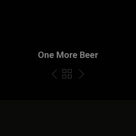
Skip
Menu
to
main
content
One More Beer