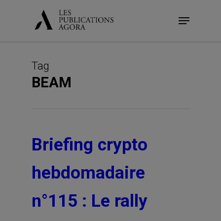
Skip
Menu
to
main
content
Tag
BEAM
Briefing crypto
hebdomadaire
n°115 : Le rally