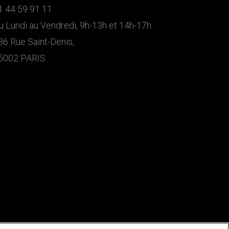
1 44 59 91 11
u Lundi au Vendredi, 9h-13h et 14h-17h
36 Rue Saint-Denis,
5002 PARIS