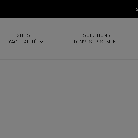
SITES
SOLUTIONS
D’ACTUALITÉ
D’INVESTISSEMENT
hebdomadaire N°20 – Le Bon, 