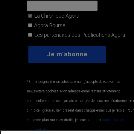
La Chronique Agora
Agora Bourse
Les partenaires des Publications Agora
*En renseignant mon adresse email, j'accepte de recevoir les
newsletters cochées. Mon adresse email restera strictement
confidentielle et ne sera jamais échangée. Je peux me désabonner en
clin d'œil grâce au lien présent dans chaque email que je reçois. Pour
en savoir plus sur mes droits, je peux consulter
la politique de
confidentialité.
.