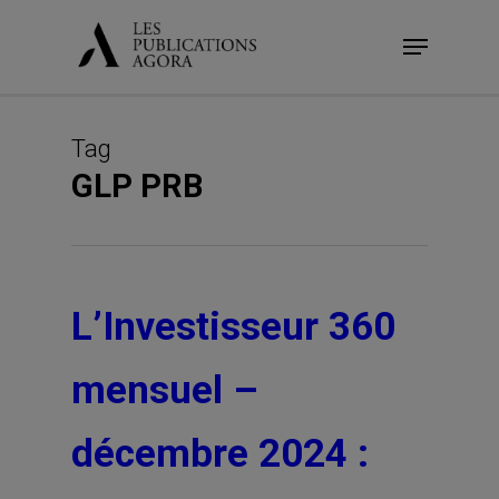
Skip
Menu
to
main
content
Tag
GLP PRB
L’Investisseur 360
mensuel –
décembre 2024 :