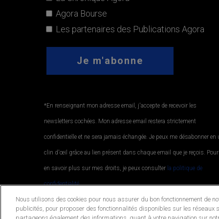
Agora Bourse
Les partenaires des Publications Agora
*En renseignant mon adresse email, j'accepte de recevoir les
newsletters cochées. Mon adresse email restera strictement
confidentielle et ne sera jamais échangée. Je peux me désabonner en
clin d'œil grâce au lien présent dans chaque email que je reçois. Pour
en savoir plus sur mes droits, je peux consulter
la politique de
confidentialité.
.
Nous utilisons des cookies pour nous assurer du bon fonctionnement de notr
publicités, pour proposer des fonctionnalités disponibles sur les réseaux s
partageons également des informations, quant à votre navigation sur notr