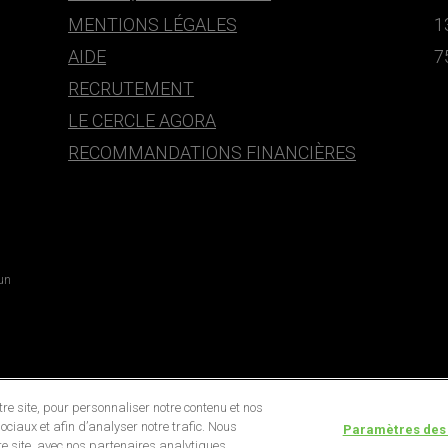
MENTIONS LÉGALES
1
AIDE
7
RECRUTEMENT
LE CERCLE AGORA
RECOMMANDATIONS FINANCIÈRES
 un
e site, pour personnaliser notre contenu et nos
ociaux et afin d’analyser notre trafic. Nous
Paramètres des
e site, avec nos partenaires analytiques,