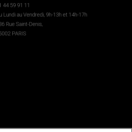
1 44 59 91 11
u Lundi au Vendredi, 9h-13h et 14h-17h
36 Rue Saint-Denis,
5002 PARIS