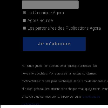
La Chronique Agora
Agora Bourse
Les partenaires des Publications Agora
*En renseignant mon adresse email, j'accepte de recevoir les
newsletters cochées. Mon adresse email restera strictement
confidentielle et ne sera jamais échangée. Je peux me désabonner en
clin d'œil grâce au lien présent dans chaque email que je reçois. Pour
en savoir plus sur mes droits, je peux consulter
la politique de
confidentialité.
.