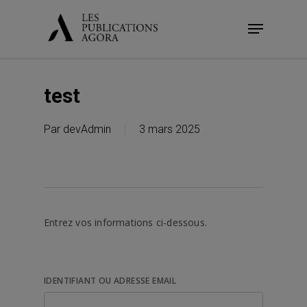
Skip
Menu
to
main
content
test
Par
devAdmin
3 mars 2025
Entrez vos informations ci-dessous.
IDENTIFIANT OU ADRESSE EMAIL