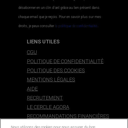
désabonner en un clin d'œil grâce au lien présent dans
chaque email que je reçois. Pour en savoir plus sur mes
droits, je peux consulter
la politique de confidentialité.
.
LIENS UTILES
CGU
POLITIQUE DE CONFIDENTIALITÉ
POLITIQUE DES COOKIES
MENTIONS LÉGALES
AIDE
RECRUTEMENT
LE CERCLE AGORA
RECOMMANDATIONS FINANCIÈRES
Nous utilisons des cookies pour nous assurer du bon