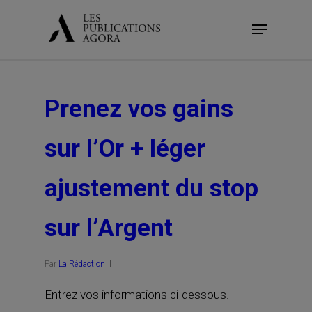
Skip
Menu
to
main
content
Prenez vos gains
sur l’Or + léger
ajustement du stop
sur l’Argent
Par
La Rédaction
Entrez vos informations ci-dessous.