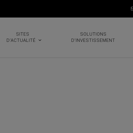
SITES
SOLUTIONS
D’ACTUALITÉ
D’INVESTISSEMENT
tre arbitrages importants
ous. IDENTIFIANT OU ADRESSE EMAIL MOT DE PASSE Se souve