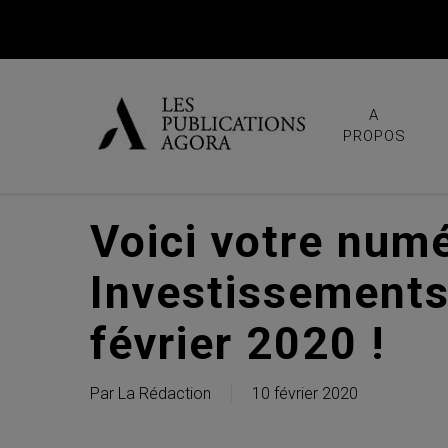
Skip
to
main
content
A
PROPOS
Voici votre num
Investissements
février 2020 !
Par
La Rédaction
10 février 2020