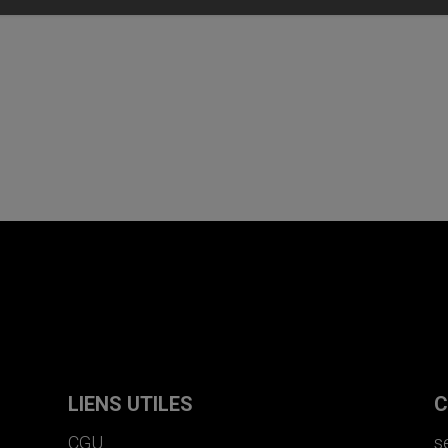
LIENS UTILES
C
CGU
s