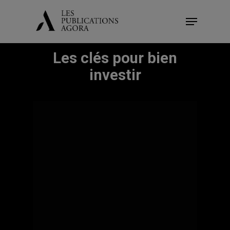
Skip
Menu
to
main
Les clés pour bien
content
investir