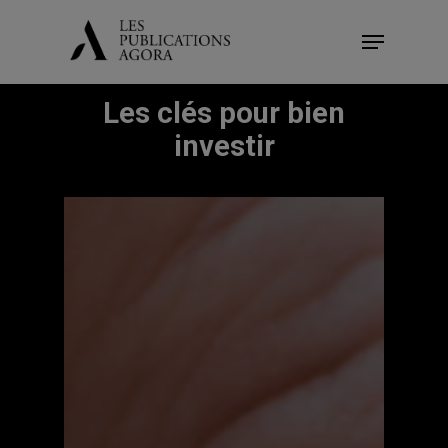
Skip
Menu
to
Close
main
Menu
Les clés pour bien
content
investir