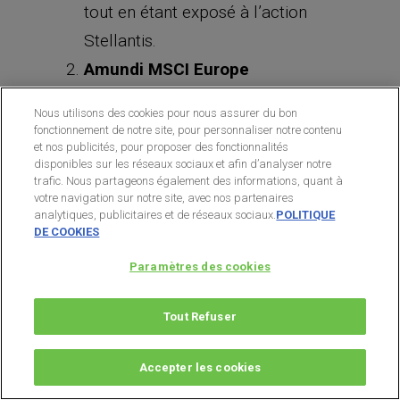
tout en étant exposé à l’action
Stellantis.
Amundi MSCI Europe
(LU1681042604)
Nous utilisons des cookies pour nous assurer du bon
Ce fonds vise à suivre l’évolution
fonctionnement de notre site, pour personnaliser notre contenu
et nos publicités, pour proposer des fonctionnalités
des principales entreprises
disponibles sur les réseaux sociaux et afin d’analyser notre
européennes.
Stellantis
, en tant
trafic. Nous partageons également des informations, quant à
votre navigation sur notre site, avec nos partenaires
que l’un des plus grands groupes
analytiques, publicitaires et de réseaux sociaux.
POLITIQUE
DE COOKIES
automobiles en Europe, est inclus
dans cet
ETF
, permettant une
Paramètres des cookies
exposition diversifiée au secteur
Tout Refuser
automobile et à d’autres secteurs
majeurs.
Accepter les cookies
iShares STOXX Europe 600