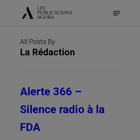
Skip
Menu
to
main
content
All Posts By
La Rédaction
Alerte 366 –
Silence radio à la
FDA