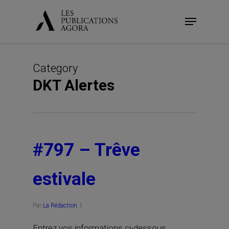
Skip
Menu
to
main
content
Category
DKT Alertes
#797 – Trêve
estivale
Par
La Rédaction
Entrez vos informations ci-dessous.