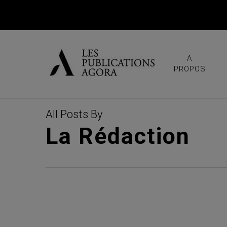
Skip
to
main
content
A
PROPOS
All Posts By
La Rédaction
JUIL
Alerte #96 : Ven
31