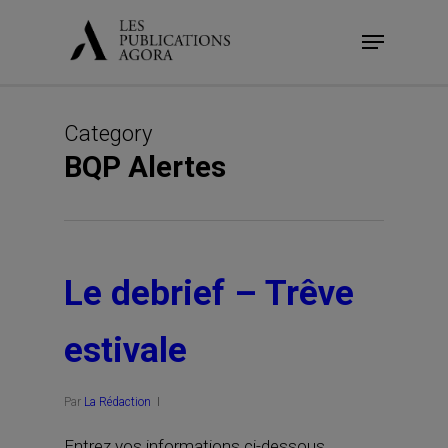
Skip
Menu
to
main
content
Category
BQP Alertes
Le debrief – Trêve
estivale
Par
La Rédaction
Entrez vos informations ci-dessous.