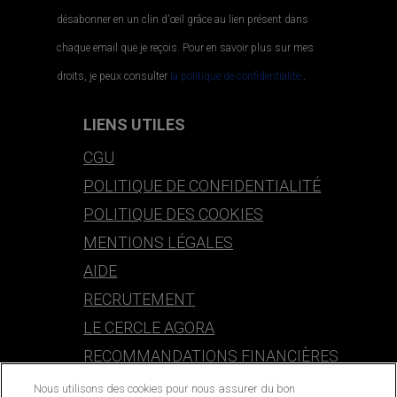
désabonner en un clin d'œil grâce au lien présent dans
chaque email que je reçois. Pour en savoir plus sur mes
droits, je peux consulter
la politique de confidentialité.
.
LIENS UTILES
CGU
POLITIQUE DE CONFIDENTIALITÉ
POLITIQUE DES COOKIES
MENTIONS LÉGALES
AIDE
RECRUTEMENT
LE CERCLE AGORA
RECOMMANDATIONS FINANCIÈRES
Nous utilisons des cookies pour nous assurer du bon