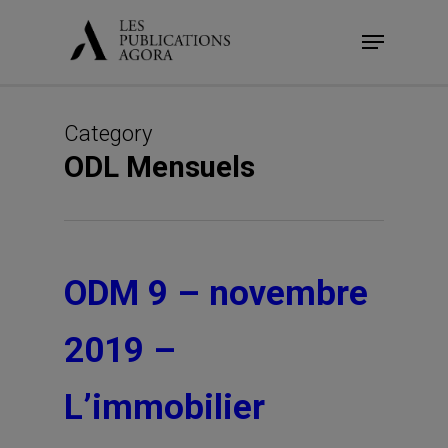
Skip
Menu
to
main
content
Category
ODL Mensuels
ODM 9 – novembre
2019 –
L’immobilier