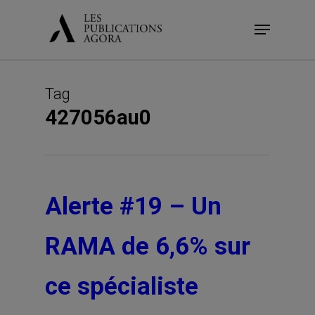
Skip
Menu
to
main
content
Tag
427056au0
Alerte #19 – Un
RAMA de 6,6% sur
ce spécialiste