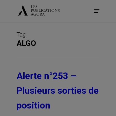
Skip
Menu
to
main
content
Tag
ALGO
Alerte n°253 –
Plusieurs sorties de
position