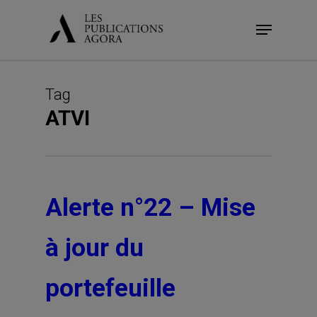
Skip
Menu
to
main
content
Tag
ATVI
Alerte n°22 – Mise
à jour du
portefeuille