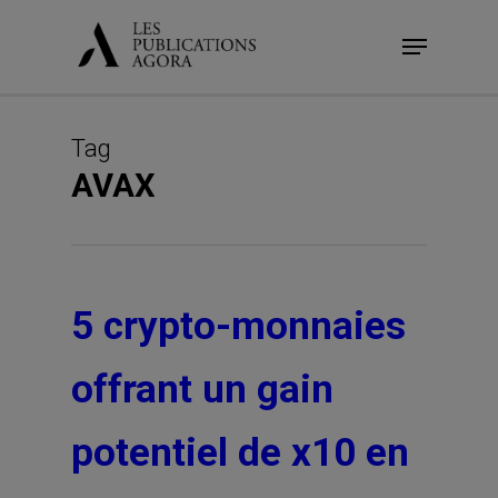
Skip
Menu
to
main
content
Tag
AVAX
5 crypto-monnaies
offrant un gain
potentiel de x10 en