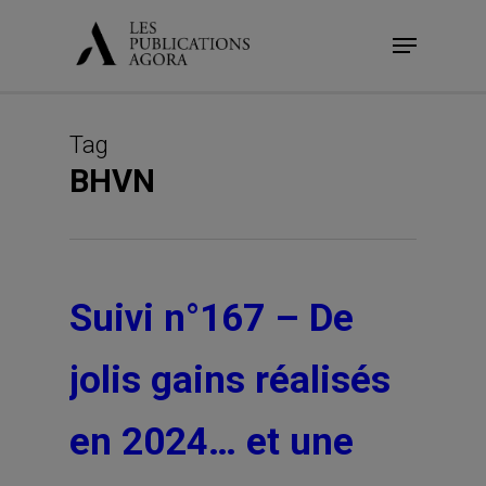
Skip
Menu
to
main
content
Tag
BHVN
Suivi n°167 – De
jolis gains réalisés
en 2024… et une