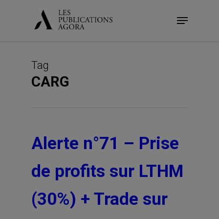
Skip
Menu
to
main
content
Tag
CARG
Alerte n°71 – Prise
de profits sur LTHM
(30%) + Trade sur