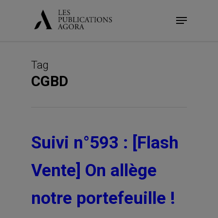
Skip
Menu
to
main
content
Tag
CGBD
Suivi n°593 : [Flash
Vente] On allège
notre portefeuille !