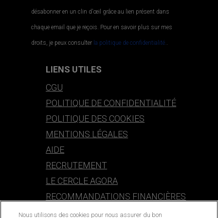
désabonner en un clin d'œil grâce au lien présent dans
chaque email que je reçois. Pour en savoir plus sur mes
droits, je peux consulter
la politique de confidentialité.
.
LIENS UTILES
CGU
POLITIQUE DE CONFIDENTIALITÉ
POLITIQUE DES COOKIES
MENTIONS LÉGALES
AIDE
RECRUTEMENT
LE CERCLE AGORA
RECOMMANDATIONS FINANCIÈRES
Nous utilisons des cookies pour nous assurer du bon