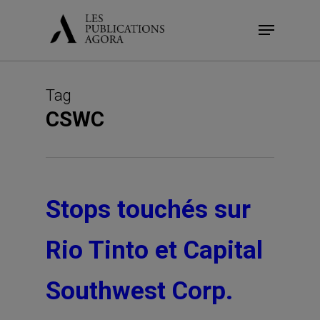
Skip
Menu
to
main
content
Tag
CSWC
Stops touchés sur
Rio Tinto et Capital
Southwest Corp.