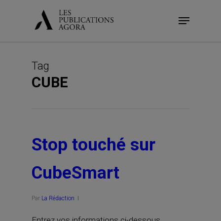
Skip
Menu
to
main
content
Tag
CUBE
Stop touché sur
CubeSmart
Par
La Rédaction
Entrez vos informations ci-dessous.