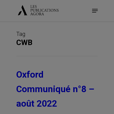
Skip
Menu
to
main
content
Tag
CWB
Oxford
Communiqué n°8 –
août 2022