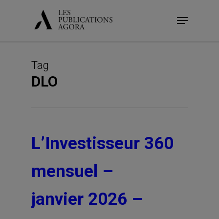
Skip
Menu
to
main
content
Tag
DLO
L’Investisseur 360
mensuel –
janvier 2026 –