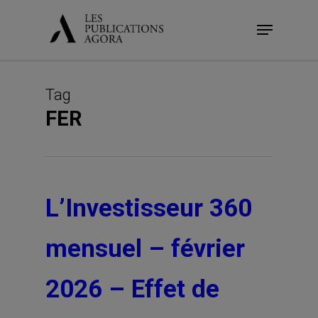
Skip
Menu
to
main
content
Tag
FER
L’Investisseur 360
mensuel – février
2026 – Effet de