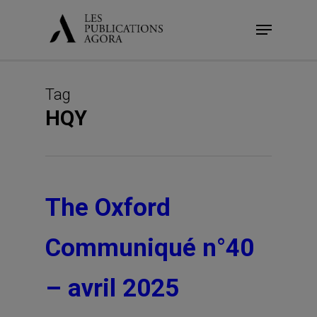
Skip
Menu
to
main
content
Tag
HQY
The Oxford
Communiqué n°40
– avril 2025