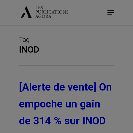
Skip
Menu
to
main
content
Tag
INOD
[Alerte de vente] On
empoche un gain
de 314 % sur INOD