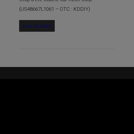
(US48667L1061 – OTC : KDDIY)
Lire la suite