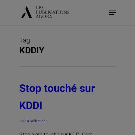
Skip
Menu
to
main
content
Tag
KDDIY
Stop touché sur
KDDI
Par
La Rédaction
Stop a été touché sur KDDI Corp.