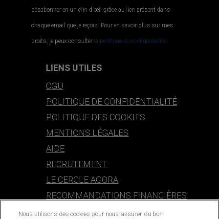
désabonner en un clin d'œil grâce au lien présent dans
chaque email que je reçois. Pour en savoir plus sur mes
droits, je peux consulter
la politique de confidentialité.
.
LIENS UTILES
CGU
POLITIQUE DE CONFIDENTIALITÉ
POLITIQUE DES COOKIES
MENTIONS LÉGALES
AIDE
RECRUTEMENT
LE CERCLE AGORA
RECOMMANDATIONS FINANCIÈRES
Nous utilisons des cookies pour nous assurer du bon