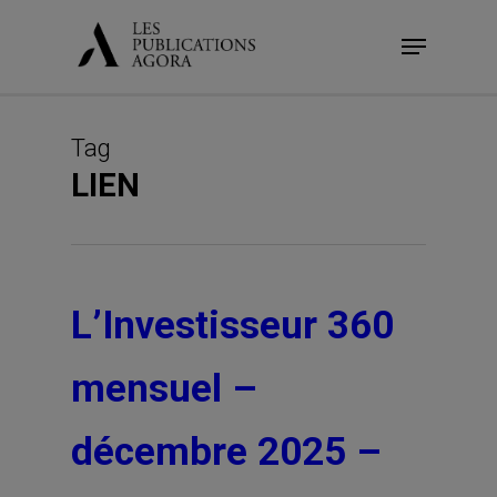
Skip
Menu
to
main
content
Tag
LIEN
L’Investisseur 360
mensuel –
décembre 2025 –