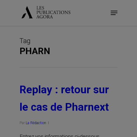
Skip
Menu
to
main
content
Tag
PHARN
Replay : retour sur
le cas de Pharnext
Par
La Rédaction
Entrez vos informations ci-dessous.