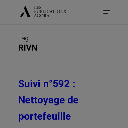
Skip
Menu
to
main
content
Tag
RIVN
Suivi n°592 :
Nettoyage de
portefeuille