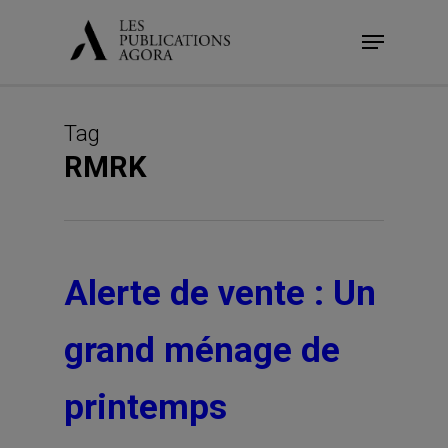
Skip
Menu
to
main
content
Tag
RMRK
Alerte de vente : Un
grand ménage de
printemps