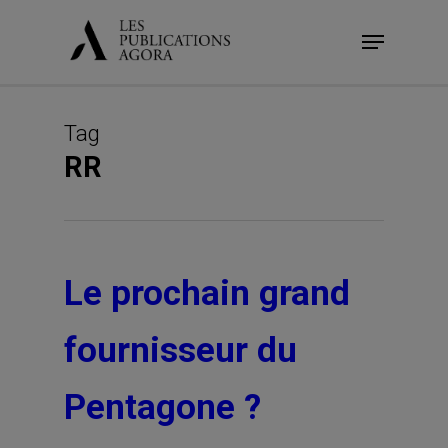
Skip
Menu
to
main
content
Tag
RR
Le prochain grand
fournisseur du
Pentagone ?