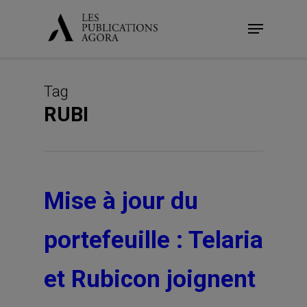
Skip
Menu
to
main
content
Tag
RUBI
Mise à jour du
portefeuille : Telaria
et Rubicon joignent